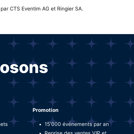
s par CTS Eventim AG et Ringier SA.
posons
Promotion
lets
15'000 événements par an
Reprise des ventes VIP et